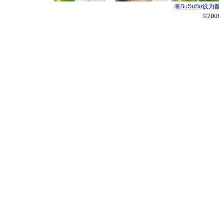
将SuSuSo设为
©200