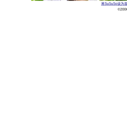
将SuSuSo设为
©200