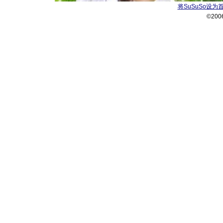
将SuSuSo设为
©200