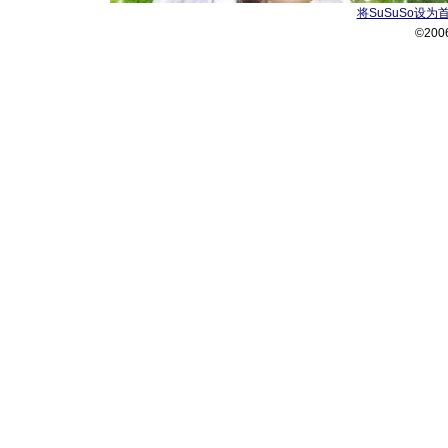
将SuSuSo设为
©200