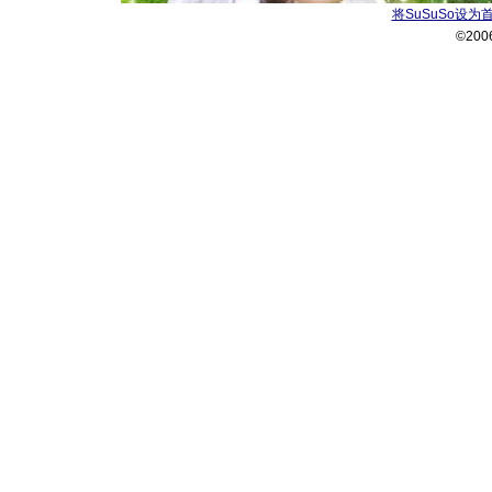
将SuSuSo设为
©200