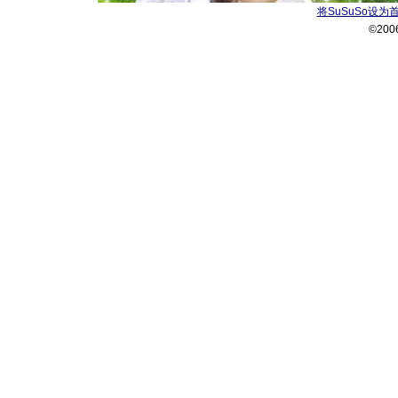
将SuSuSo设为
©200