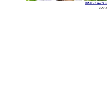
将SuSuSo设为
©200