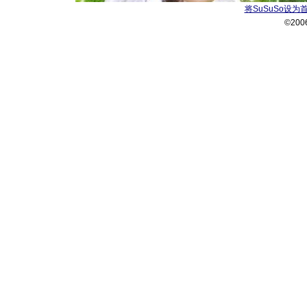
将SuSuSo设为
©200