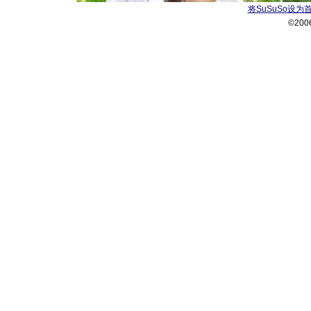
将SuSuSo设为
©200