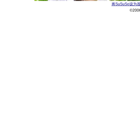
将SuSuSo设为
©200