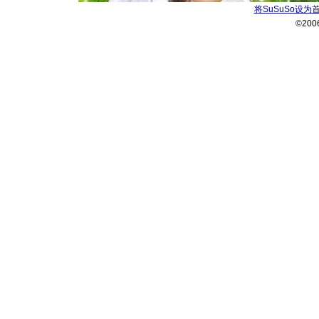
将SuSuSo设为
©200