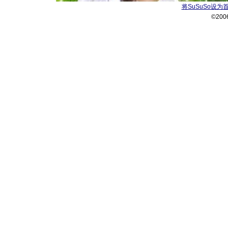
将SuSuSo设为
©200