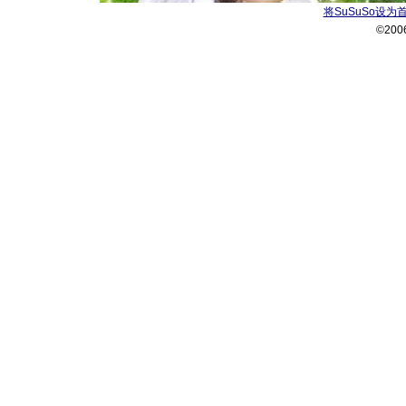
将SuSuSo设为
©200